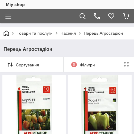
Miy shop
Товари та послуги
Насіння
Перець Агростадіон
Перець Агростадіон
Сортування
0
Фільтри