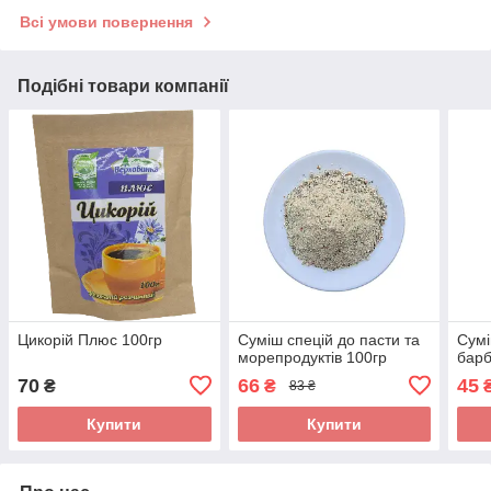
Всі умови повернення
Подібні товари компанії
Цикорій Плюс 100гр
Суміш спецій до пасти та
Сумі
морепродуктів 100гр
барб
70
66
45
₴
₴
83 ₴
Купити
Купити