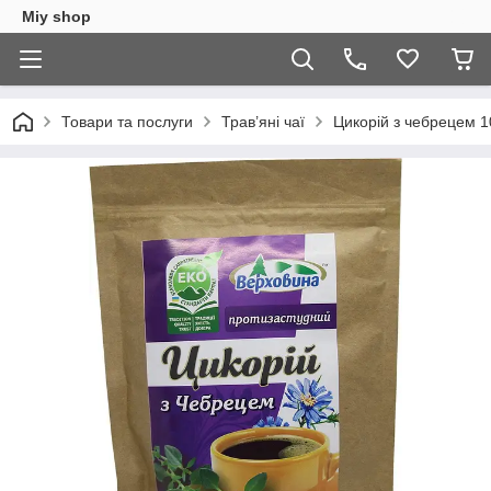
Miy shop
Товари та послуги
Трав’яні чаї
Цикорій з чебрецем 1