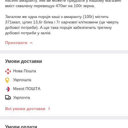
насінні амаранту, яке ви можете придбати у нашому магазині
вміст сквалену перевищує 470мг на 100г зерна.
Загалом же одна порція каші з амаранту (100г) містить
371ккал, цілих 13,6г білка і 7г харчової клітковини (це чверть
добової потреби). А ще така порція забезпечить третину
добової потреби у залізі.
Приховати
Умови доставки
Нова Пошта
Укрпошта
Meest ПОШТА
Укрпочта
Всі умови доставки
Умови оплати