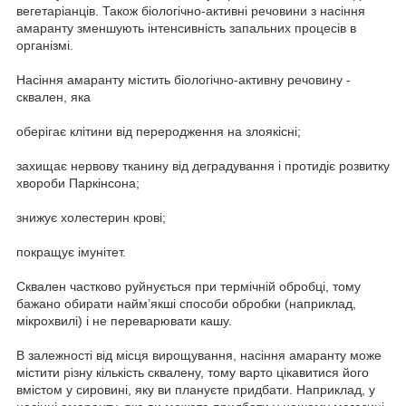
вегетаріанців. Також біологічно-активні речовини з насіння
амаранту зменшують інтенсивність запальних процесів в
організмі.
Насіння амаранту містить біологічно-активну речовину -
сквален, яка
оберігає клітини від переродження на злоякісні;
захищає нервову тканину від деградування і протидіє розвитку
хвороби Паркінсона;
знижує холестерин крові;
покращує імунітет.
Сквален частково руйнується при термічній обробці, тому
бажано обирати найм’якші способи обробки (наприклад,
мікрохвилі) і не переварювати кашу.
В залежності від місця вирощування, насіння амаранту може
містити різну кількість сквалену, тому варто цікавитися його
вмістом у сировині, яку ви плануєте придбати. Наприклад, у