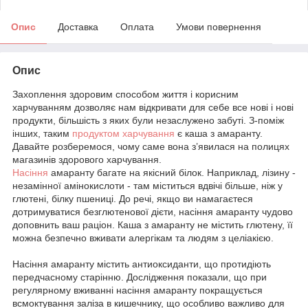
Опис
Доставка
Оплата
Умови повернення
Опис
Захоплення здоровим способом життя і корисним
харчуванням дозволяє нам відкривати для себе все нові і нові
продукти, більшість з яких були незаслужено забуті. З-поміж
інших, таким
продуктом харчування
є каша з амаранту.
Давайте розберемося, чому саме вона з’явилася на полицях
магазинів здорового харчування.
Насіння
амаранту багате на якісний білок. Наприклад, лізину -
незамінної амінокислоти - там міститься вдвічі більше, ніж у
глютені, білку пшениці. До речі, якщо ви намагаєтеся
дотримуватися безглютенової дієти, насіння амаранту чудово
доповнить ваш раціон. Каша з амаранту не містить глютену, її
можна безпечно вживати алергікам та людям з целіакією.
Насіння амаранту містить антиоксиданти, що протидіють
передчасному старінню. Дослідження показали, що при
регулярному вживанні насіння амаранту покращується
всмоктування заліза в кишечнику, що особливо важливо для