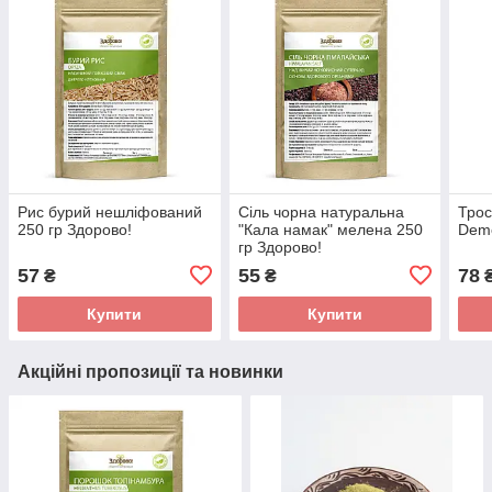
Рис бурий нешліфований
Сіль чорна натуральна
Трос
250 гр Здорово!
"Кала намак" мелена 250
Deme
гр Здорово!
57
55
78
₴
₴
Купити
Купити
Акційні пропозиції та новинки