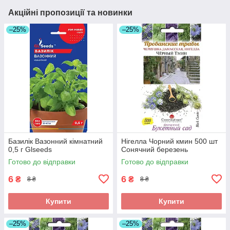
Акційні пропозиції та новинки
–25%
–25%
Базилік Вазонний кімнатний
Нігелла Чорний кмин 500 шт
0,5 г Glseeds
Сонячний березень
Готово до відправки
Готово до відправки
6
6
₴
₴
8 ₴
8 ₴
Купити
Купити
–25%
–25%