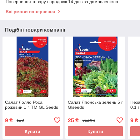
Повернення товару впродовж 14 днів за домовленістю
Всі умови повернення
Подібні товари компанії
Салат Лолло Роса
Салат Японська зелень 5 г
Неза
рожевий 1 г, TM GL Seeds
Glseeds
0,1 
9
25
9
₴
₴
₴
11 ₴
31,50 ₴
Купити
Купити