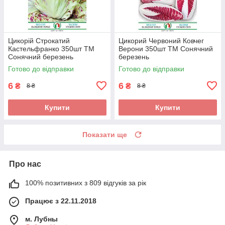
Цикорій Строкатий
Цикорий Червоний Ковчег
Кастельфранко 350шт ТМ
Верони 350шт ТМ Сонячний
Сонячний березень
березень
Готово до відправки
Готово до відправки
6
6
₴
₴
8 ₴
8 ₴
Купити
Купити
Показати ще
Про нас
100% позитивних з 809 відгуків за рік
Працює з 22.11.2018
м. Лубны