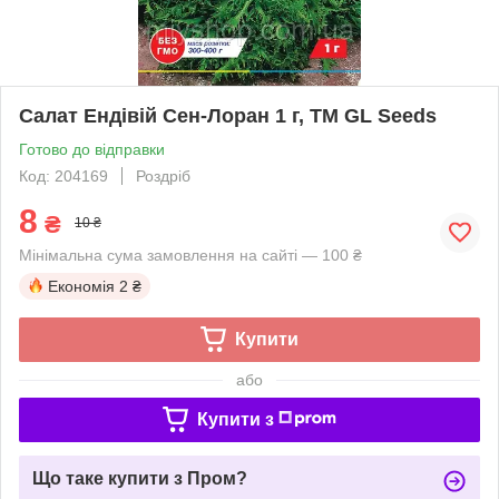
Салат Ендiвiй Сен-Лоран 1 г, TM GL Seeds
Готово до відправки
Код: 204169
Роздріб
8
₴
10 ₴
Мінімальна сума замовлення на сайті — 100 ₴
Економія
2 ₴
Купити
або
Купити з
Що таке купити з Пром?