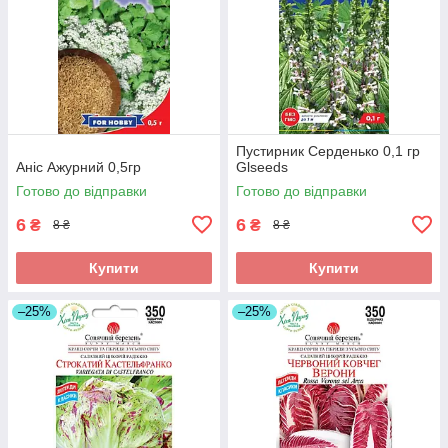
Пустирник Серденько 0,1 гр
Аніс Ажурний 0,5гр
Glseeds
Готово до відправки
Готово до відправки
6
6
₴
₴
8 ₴
8 ₴
Купити
Купити
–25%
–25%