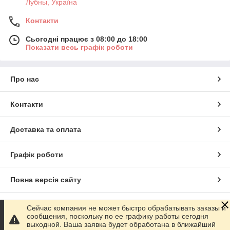
Лубны, Україна
Контакти
Сьогодні працює з 08:00 до 18:00
Показати весь графік роботи
Про нас
Контакти
Доставка та оплата
Графік роботи
Повна версія сайту
Сайт створено на маркетплейсі
Prom.ua
Сейчас компания не может быстро обрабатывать заказы и
сообщения, поскольку по ее графику работы сегодня
выходной. Ваша заявка будет обработана в ближайший
Політика конфіденційності