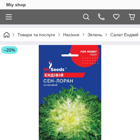
Miy shop
Товари та послуги
Насіння
Зелень
Салат Ендiвiй
–20%