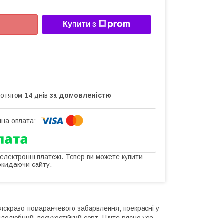
Купити з
ротягом 14 днів
за домовленістю
 електронні платежі. Тепер ви можете купити
окидаючи сайту.
 яскраво-помаранчевого забарвлення, прекрасні у
лолюбний, посухостійкий сорт. Цвіте рясно усе