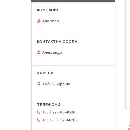
Miy shop
Александр
Лубны, Україна
+380 (99) 045-40-26
+380 (98) 357-34-20
К
б