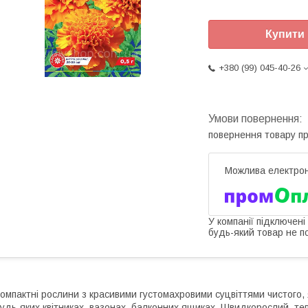
Купити
+380 (99) 045-40-26
повернення товару п
У компанії підключені
будь-який товар не п
омпактні рослини з красивими густомахровими суцвіттями чистого,
удь-яких квітниках, вазонах, балконних ящиках. Швидкорослий, теп