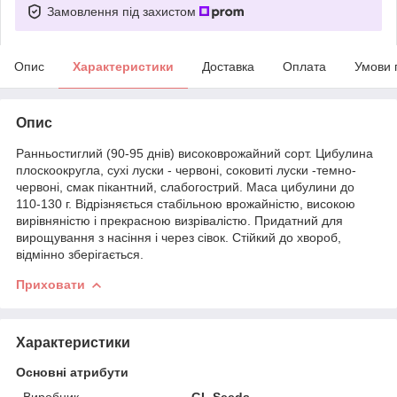
Замовлення під захистом
Опис
Характеристики
Доставка
Оплата
Умови 
Опис
Ранньостиглий (90-95 днів) високоврожайний сорт. Цибулина
плоскоокругла, сухі луски - червоні, соковиті луски -темно-
червоні, смак пікантний, слабогострий. Маса цибулини до
110-130 г. Відрізняється стабільною врожайністю, високою
вирівняністю і прекрасною визрівалістю. Придатний для
вирощування з насіння і через сівок. Стійкий до хвороб,
відмінно зберігається.
Приховати
Характеристики
Основні атрибути
Виробник
GL Seeds