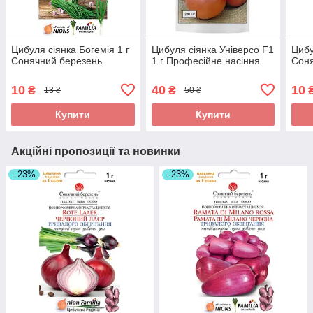
Цибуля сіянка Богемія 1 г
Цибуля сіянка Універсо F1
Цибу
Сонячний березень
1 г Професійне насіння
Соня
10
40
10
₴
₴
13 ₴
50 ₴
Купити
Купити
Акційні пропозиції та новинки
–23%
–23%