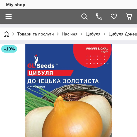
Miy shop
Товари та послуги
Насіння
Цибуля
Цибуля Донець
–19%