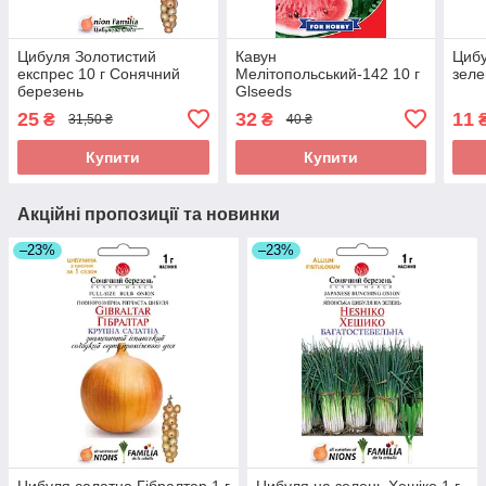
Цибуля Золотистий
Кавун
Циб
експрес 10 г Сонячний
Мелітопольський-142 10 г
зеле
березень
Glseeds
25
32
11
₴
₴
31,50 ₴
40 ₴
Купити
Купити
Акційні пропозиції та новинки
–23%
–23%
Цибуля салатна Гібралтар 1 г
Цибуля на зелень Хешіко 1 г