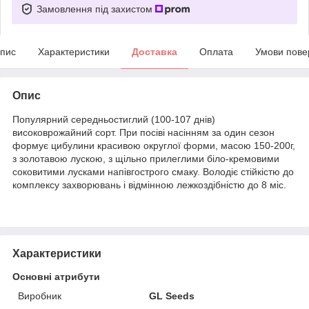
Замовлення під захистом
пис
Характеристики
Доставка
Оплата
Умови пове
Опис
Популярний середньостиглий (100-107 днів)
високоврожайний сорт. При посіві насінням за один сезон
формує цибулини красивою округлої форми, масою 150-200г,
з золотавою лускою, з щільно прилеглими біло-кремовими
соковитими лусками напівгострого смаку. Володіє стійкістю до
комплексу захворювань і відмінною лежкоздібністю до 8 міс.
Характеристики
Основні атрибути
Виробник
GL Seeds