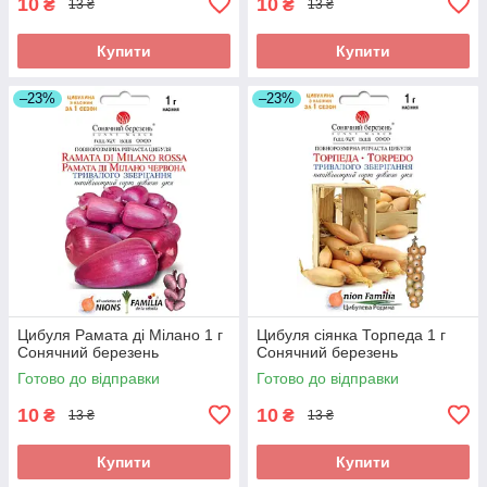
10
10
₴
₴
13 ₴
13 ₴
Купити
Купити
–23%
–23%
Цибуля Рамата ді Мілано 1 г
Цибуля сіянка Торпеда 1 г
Сонячний березень
Сонячний березень
Готово до відправки
Готово до відправки
10
10
₴
₴
13 ₴
13 ₴
Купити
Купити