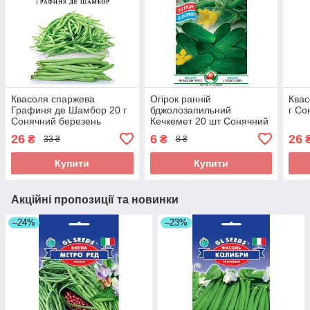
Квасоля спаржева
Огірок ранній
Квас
Графиня де Шамбор 20 г
бджолозапильний
г Со
Сонячний березень
Кечкемет 20 шт Сонячний
березень
26
6
26
₴
₴
33 ₴
8 ₴
Купити
Купити
Акційні пропозиції та новинки
–24%
–23%