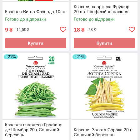
Квасоля спаржева Фруідор
Квасоля Вигна Фазенда 10шт
20 шт Професійне насіння
Готово до відправки
Готово до відправки
9
18
₴
₴
11,50 ₴
23 ₴
Купити
Купити
–21%
–21%
Квасоля спаржева Графиня
де Шамбор 20 г Сонячний
Квасоля Золота Сорока 20 г
березень
Сонячний березень