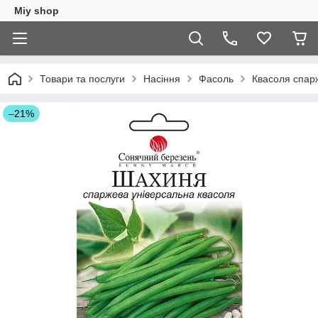
Miy shop
Товари та послуги
Насіння
Фасоль
Квасоля спар
–21%