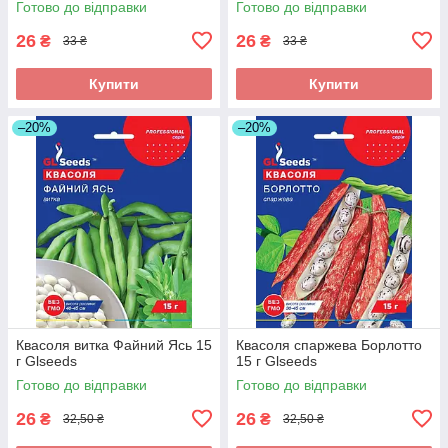
Готово до відправки
Готово до відправки
26
26
₴
₴
33 ₴
33 ₴
Купити
Купити
–20%
–20%
Квасоля витка Файний Ясь 15
Квасоля спаржева Борлотто
г Glseeds
15 г Glseeds
Готово до відправки
Готово до відправки
26
26
₴
₴
32,50 ₴
32,50 ₴