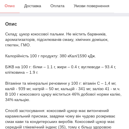
Опис
Доставка
Оплата
Умови повернення
Опис
Склад: цукор кокосової пальми. Не містить барвників,
ароматизаторів, підсилювачів смаку, хімічних домішок,
глютен, ГМО.
Калорійність 100 г продукту: 380 кКал/1590 кДж.
БЖВ на 100 г: білки – 1.1 г, жири – 0.4 г, вуглеводи – 93.4 г,
клітковина – 1.9 г.
Вітаміни та мінеральні речовини у 100 г: вітамін С – 1,4 мг,
калій - 939 мг, натрій – 50 мг, кальцій - 341 мг, залізо 41 - м.ч.
В 100 г кокосового цукру міститься 46% добової норми калію,
34% кальцію.
Спосіб застосування: кокосовий цукор має витончений
карамельний присмак, завдяки чому він чудово розкриває
смак кави та кондитерських виробів. Кокосовий цукор має
середній глікемічний індекс (35), тому є більш здоровою