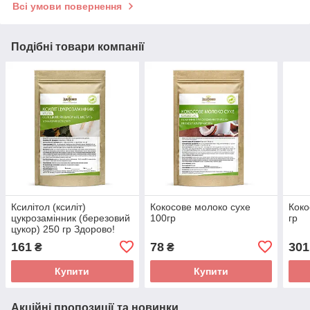
Всі умови повернення
Подібні товари компанії
Ксилітол (ксиліт)
Кокосове молоко сухе
Коко
цукрозамінник (березовий
100гр
гр
цукор) 250 гр Здорово!
161
78
301
₴
₴
Купити
Купити
Акційні пропозиції та новинки