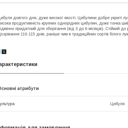
ибуля довгого дня, дуже високої якості. Цибулини добре укриті лус
исока продуктивність крупних однорідних цибулин, дуже тонка ший
ідмінно придатний для зберігання (від 3 до 6 місяців). Стійкий до 
озрівання 110-115 днів, раніше чим в традиційних сортів білого лук
арактеристики
Основні атрибути
ультура
Цибуля
нформація для замовлення