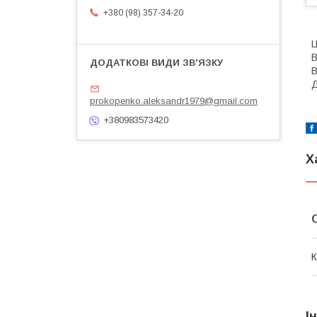
+380 (98) 357-34-20
Ц
В
В
Д
prokopenko.aleksandr1979@gmail.com
+380983573420
Х
К
І