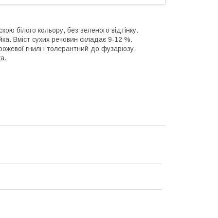
кою білого кольору, без зеленого відтінку.
ка. Вміст сухих речовин складає 9-12 %.
рожевої гнилі і толерантний до фузаріозу.
а.