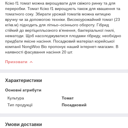
Ксіко f1 томат можна вирощувати для свіжого ринку та для
переробки. Томат Ксіко f1 вирощують також для квашення та
томатного соку. Збирати урожай томатів можна китицею
вручну чи за допомогою техніки. Високоурожайний томат (23
кг/кв.м) підходить для літньо–осіннього обороту. Гібрид
стійкий до вертіцилльозного в'янення, бактеріальної гнилі,
нематоди. Щоб насолоджуватися плодами гібриду, необхідно
придбати якісне насіння. Посадковий матеріал корейської
компанії NongWoo Bio пропонує наший інтернет–магазин. В
наявності фасування насіння 20 шт.
Приховати
Характеристики
Основні атрибути
Культура
Томат
Тип продукції
Посадковий
Умови доставки