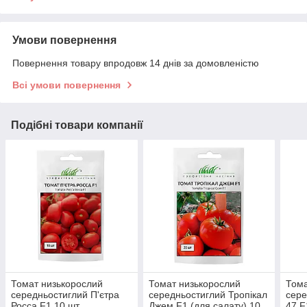
Умови повернення
Повернення товару впродовж 14 днів за домовленістю
Всі умови повернення
Подібні товари компанії
Томат низькорослий
Томат низькорослий
Тома
середньостиглий П'єтра
середньостиглий Тропікал
сере
Росса F1 10 шт
Джем F1 (для салату) 10
47 F