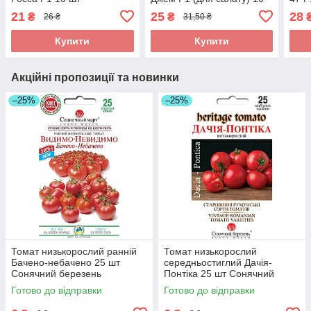
Професійне насіння
шт Професійне насіння
насі
21
25
28
₴
₴
26 ₴
31,50 ₴
Нидерланды
Купити
Купити
Акційні пропозиції та новинки
–25%
–25%
Томат низькорослий ранній
Томат низькорослий
Бачено-небачено 25 шт
середньостиглий Дачія-
Сонячний березень
Понтіка 25 шт Сонячний
березень
Готово до відправки
Готово до відправки