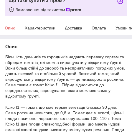
Що таке купити з Пром?
Замовлення під захистом
Опис
Характеристики
Доставка
Оплата
Умови п
Опис
Більшість дачників та городників надають перевагу сортам та
гібридам томатів, які можна вирощувати у відкритому ґрунті.
Вони більш стійкі до хвороб та несприятливих погодних умов,
дають високий та стабільний урожай. Зазвичай томат, який
вирощується у відкритому ґрунті, — це низькоросла рослина.
Саме таким є томат Ксіко f1. Гібрид відноситься до
середньостиглих, вирощування якого можливе саме у
відкритому ґрунті.
Ксіко f1 — томат, що має термін вегетації близько 90 днів.
Сама рослина невисока, до 0,8 м. Томат дає м'ясисті, щільні
плоди насичено–червоного кольору масою 100–110 г. Томат
Ксіко f1 дає плоди сливкоподібної форми, що мають чудові
смакові якості завдяки високому вмісту сухих речовин. Плоди