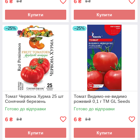
6
6
₴
₴
8 ₴
8 ₴
Купити
Купити
–25%
–25%
Томат Червона Хурма 25 шт
Томат Видимо-не-видимо
Сонячний березень
рожевий 0,1 г TM GL Seeds
Готово до відправки
Готово до відправки
6
6
₴
₴
8 ₴
8 ₴
Купити
Купити