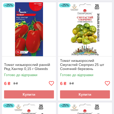
–25%
–25%
Томат низькорослий
Томат низькорослий ранній
Смугастий Сюрприз 25 шт
Ред Хантер 0,15 г Glseeds
Сонячний березень
Готово до відправки
Готово до відправки
6
6
₴
₴
8 ₴
8 ₴
Купити
Купити
–25%
–25%