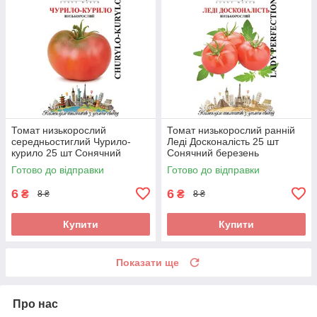
Томат низькорослий
Томат низькорослий ранній
середньостиглий Чурило-
Леді Досконалість 25 шт
курило 25 шт Сонячний
Сонячний березень
березень
Готово до відправки
Готово до відправки
6
6
₴
₴
8 ₴
8 ₴
Купити
Купити
Показати ще
Про нас