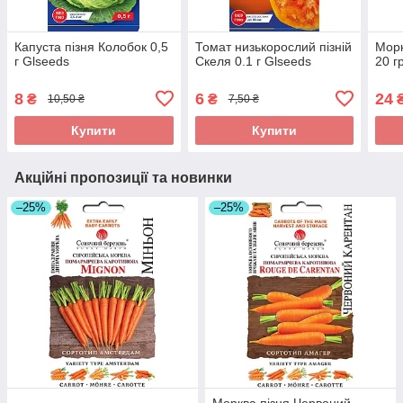
Капуста пізня Колобок 0,5
Томат низькорослий пізній
Морк
г Glseeds
Скеля 0.1 г Glseeds
20 г
8
6
24
₴
₴
10,50 ₴
7,50 ₴
Купити
Купити
Акційні пропозиції та новинки
–25%
–25%
Морква пізня Червоний