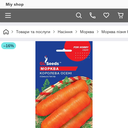
Miy shop
Товари та послуги
Насіння
Морква
Морква пізня 
–16%