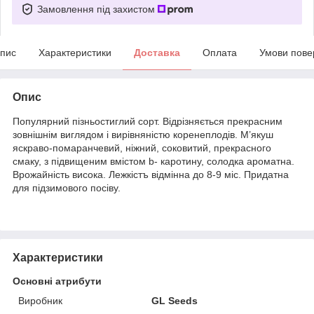
Замовлення під захистом
пис
Характеристики
Доставка
Оплата
Умови пове
Опис
Популярний пізньостиглий сорт. Відрізняється прекрасним
зовнішнім виглядом і вирівняністю коренеплодів. М’якуш
яскраво-помаранчевий, ніжний, соковитий, прекрасного
смаку, з підвищеним вмістом b- каротину, солодка ароматна.
Врожайність висока. Лежкістъ відмінна до 8-9 міс. Придатна
для підзимового посіву.
Характеристики
Основні атрибути
Виробник
GL Seeds