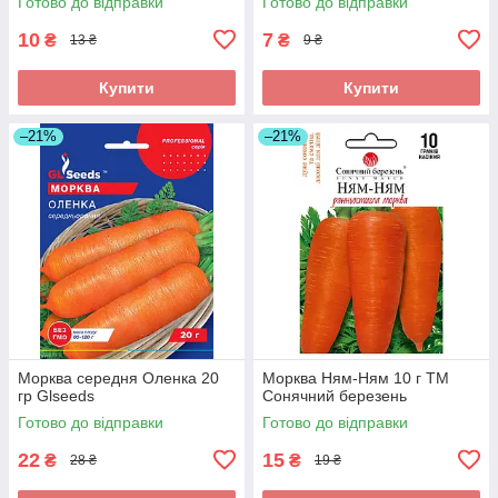
Готово до відправки
Готово до відправки
10
7
₴
₴
13 ₴
9 ₴
Купити
Купити
–21%
–21%
Морква середня Оленка 20
Морква Ням-Ням 10 г ТМ
гр Glseeds
Сонячний березень
Готово до відправки
Готово до відправки
22
15
₴
₴
28 ₴
19 ₴