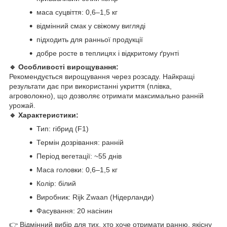
маса суцвіття: 0,6–1,5 кг
відмінний смак у свіжому вигляді
підходить для ранньої продукції
добре росте в теплицях і відкритому ґрунті
🔹
Особливості вирощування:
Рекомендується вирощування через розсаду. Найкращі
результати дає при використанні укриття (плівка,
агроволокно), що дозволяє отримати максимально ранній
урожай.
🔹
Характеристики:
Тип: гібрид (F1)
Термін дозрівання: ранній
Період вегетації: ~55 днів
Маса головки: 0,6–1,5 кг
Колір: білий
Виробник: Rijk Zwaan (Нідерланди)
Фасування: 20 насінин
👉 Відмінний вибір для тих, хто хоче отримати ранню, якісну