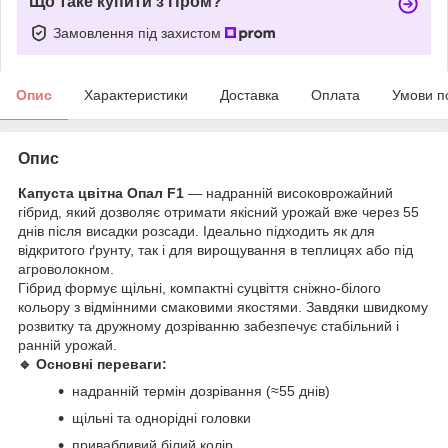
Що таке купити з Пром?
Замовлення під захистом
Опис
Характеристики
Доставка
Оплата
Умови п
Опис
Капуста цвітна Опал F1
— надранній високоврожайний
гібрид, який дозволяє отримати якісний урожай вже через 55
днів після висадки розсади. Ідеально підходить як для
відкритого ґрунту, так і для вирощування в теплицях або під
агроволокном.
Гібрид формує щільні, компактні суцвіття сніжно-білого
кольору з відмінними смаковими якостями. Завдяки швидкому
розвитку та дружному дозріванню забезпечує стабільний і
ранній урожай.
🔹
Основні переваги:
надранній термін дозрівання (≈55 днів)
щільні та однорідні головки
привабливий білий колір