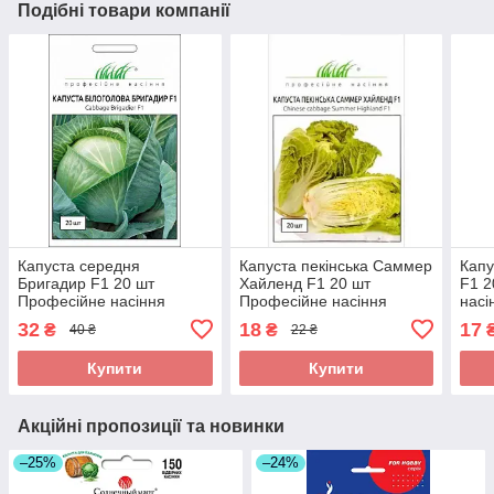
Подібні товари компанії
Капуста середня
Капуста пекінська Саммер
Капу
Бригадир F1 20 шт
Хайленд F1 20 шт
F1 2
Професійне насіння
Професійне насіння
насі
Нидерланды
Нидерланды
32
18
17
₴
₴
40 ₴
22 ₴
Купити
Купити
Акційні пропозиції та новинки
–25%
–24%