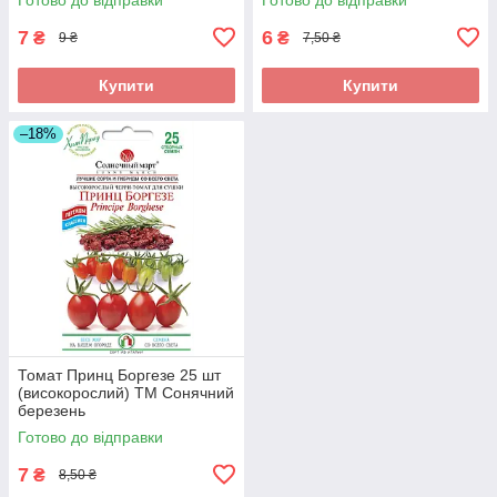
7
6
₴
₴
9 ₴
7,50 ₴
Купити
Купити
–18%
Томат Принц Боргезе 25 шт
(високорослий) ТМ Сонячний
березень
Готово до відправки
7
₴
8,50 ₴