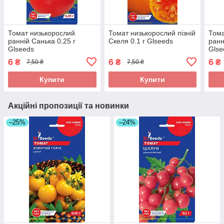
Томат низькорослий
Томат низькорослий пізній
Тома
ранній Санька 0,25 г
Скеля 0.1 г Glseeds
ранн
Glseeds
Glse
6
6
6
₴
₴
₴
7,50 ₴
7,50 ₴
Купити
Купити
Акційні пропозиції та новинки
–25%
–24%