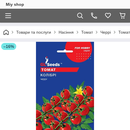
Miy shop
Товари та послуги
Насіння
Томат
Черрі
Томат
–16%