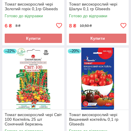
Томат високорослий чері
Томат високорослий чері
Золотий горіх 0,1гр Glseeds
Шалун 0,1 гр Glseeds
Готово до відправки
Готово до відправки
6
8
₴
₴
8 ₴
10,50 ₴
Купити
Купити
–22%
–20%
Томат високорослий чері Світ
Томат високорослий чері
100 Коктейль 25 шт
Вишневий коктейль 0,1 гр
Сонячний березень
Glseeds
Готово до відправки
Готово до відправки