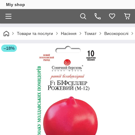
Miy shop
Товари та послуги
Насіння
Томат
Високорослі
–18%