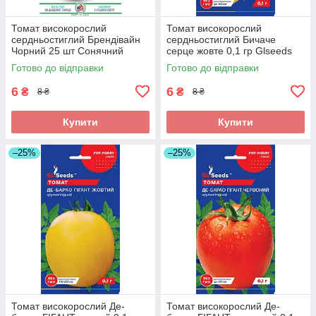
Томат високорослий
Томат високорослий
сердньостиглий Брендівайн
сердньостиглий Бичаче
Чорний 25 шт Сонячний
серце жовте 0,1 гр Glseeds
березень
Готово до відправки
Готово до відправки
6
6
₴
₴
8 ₴
8 ₴
Купити
Купити
–25%
–25%
Томат високорослий Де-
Томат високорослий Де-