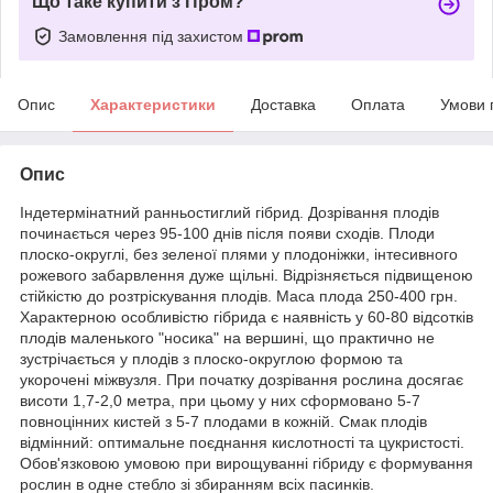
Що таке купити з Пром?
Замовлення під захистом
Опис
Характеристики
Доставка
Оплата
Умови 
Опис
Індетермінатний ранньостиглий гібрид. Дозрівання плодів
починається через 95-100 днів після появи сходів. Плоди
плоско-округлі, без зеленої плями у плодоніжки, інтесивного
рожевого забарвлення дуже щільні. Відрізняється підвищеною
стійкістю до розтріскування плодів. Маса плода 250-400 грн.
Характерною особливістю гібрида є наявність у 60-80 відсотків
плодів маленького "носика" на вершині, що практично не
зустрічається у плодів з плоско-округлою формою та
укорочені міжвузля. При початку дозрівання рослина досягає
висоти 1,7-2,0 метра, при цьому у них сформовано 5-7
повноцінних кистей з 5-7 плодами в кожній. Смак плодів
відмінний: оптимальне поєднання кислотності та цукристості.
Обов'язковою умовою при вирощуванні гібриду є формування
рослин в одне стебло зі збиранням всіх пасинків.