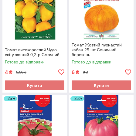
Томат Жовтий пухнастий
Томат високорослий Чудо
кабан 25 шт Сонячний
світу жовтий 0,2гр Смачний
березень
Готово до відправки
Готово до відправки
4
6
₴
₴
5,50 ₴
8 ₴
Купити
Купити
–25%
–25%