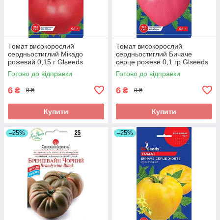
Томат високорослий
Томат високорослий
сердньостиглий Мікадо
сердньостиглий Бичаче
рожевий 0,15 г Glseeds
серце рожеве 0,1 гр Glseeds
Готово до відправки
Готово до відправки
6
6
₴
₴
8 ₴
8 ₴
Купити
Купити
–25%
–25%