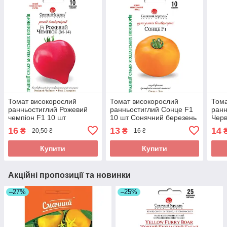
Томат високорослий
Томат високорослий
Тома
ранньостиглий Рожевий
ранньостиглий Сонце F1
ранн
чемпіон F1 10 шт
10 шт Сонячний березень
Черв
Сонячний березень
Соня
16
13
14
₴
₴
20,50 ₴
16 ₴
Купити
Купити
Акційні пропозиції та новинки
–27%
–25%