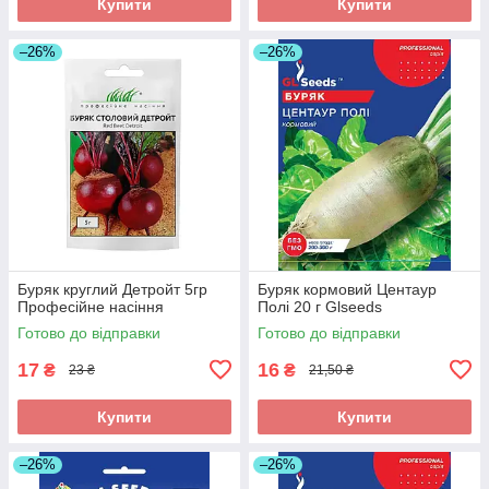
Купити
Купити
–26%
–26%
Буряк круглий Детройт 5гр
Буряк кормовий Центаур
Професійне насіння
Полі 20 г Glseeds
Готово до відправки
Готово до відправки
17
16
₴
₴
23 ₴
21,50 ₴
Купити
Купити
–26%
–26%