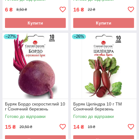
6
16
₴
₴
8,50 ₴
22 ₴
Купити
Купити
–27%
–26%
Буряк Бордо скоростиглий 10
Буряк Циліндра 10 г ТМ
г Сонячний березень
Сонячний березень
Готово до відправки
Готово до відправки
15
14
₴
₴
20,50 ₴
19 ₴