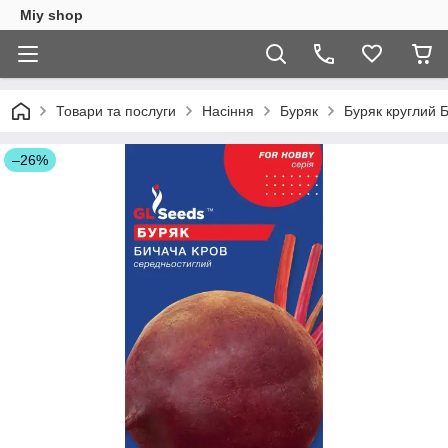
Miy shop
Товари та послуги
Насіння
Буряк
Буряк круглий Б
–26%