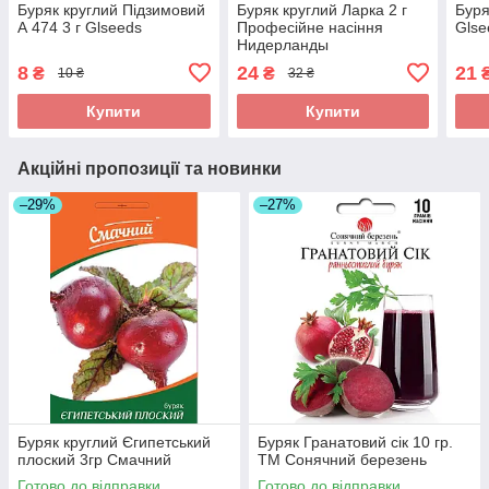
Буряк круглий Підзимовий
Буряк круглий Ларка 2 г
Буря
А 474 3 г Glseeds
Професійне насіння
Glse
Нидерланды
8
24
21
₴
₴
10 ₴
32 ₴
Купити
Купити
Акційні пропозиції та новинки
–29%
–27%
Буряк круглий Єгипетський
Буряк Гранатовий сік 10 гр.
плоский 3гр Смачний
ТМ Сонячний березень
Готово до відправки
Готово до відправки