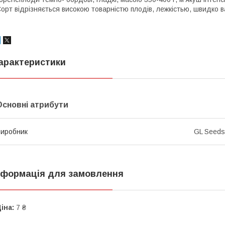
орт відрізняється високою товарністю плодів, лежкістью, швидко ва
арактеристики
Основні атрибути
иробник
GL Seeds
нформація для замовлення
іна:
7 ₴