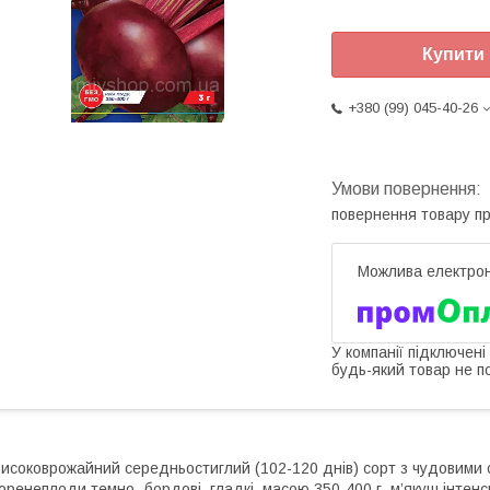
Купити
+380 (99) 045-40-26
повернення товару п
У компанії підключені
будь-який товар не п
исоковрожайний середньостиглий (102-120 днів) сорт з чудовими 
оренеплоди темно- бордові, гладкі, масою 350-400 г, м’якуш інтен