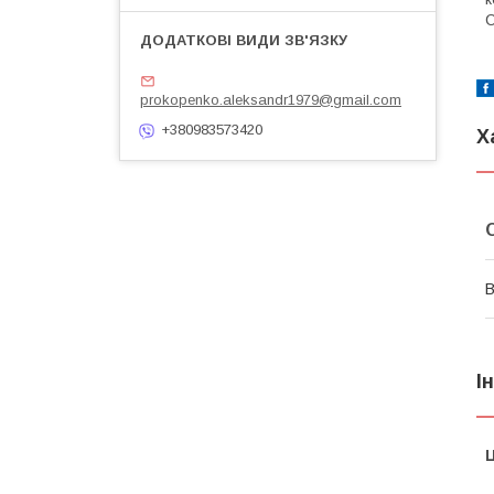
С
prokopenko.aleksandr1979@gmail.com
+380983573420
Х
В
І
Ц