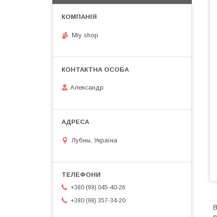
Miy shop
Александр
Лубны, Україна
+380 (99) 045-40-26
+380 (98) 357-34-20
В
к