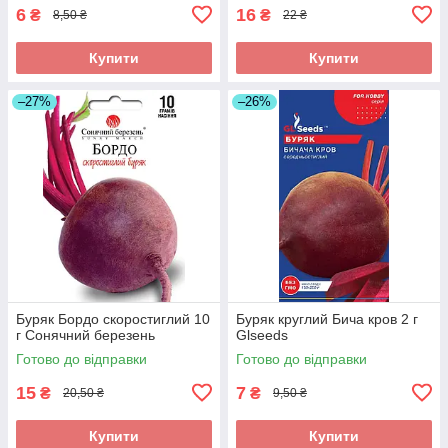
6
16
₴
₴
8,50 ₴
22 ₴
Купити
Купити
–27%
–26%
Буряк Бордо скоростиглий 10
Буряк круглий Бича кров 2 г
г Сонячний березень
Glseeds
Готово до відправки
Готово до відправки
15
7
₴
₴
20,50 ₴
9,50 ₴
Купити
Купити