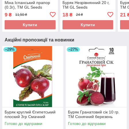
Мiна Іспанський прапор
Буряк Незрiвнянний 20 г,
Буря
(0.3г), TM GL Seeds
TM GL Seeds
TM 
9
18
21
₴
₴
11,50 ₴
24 ₴
Купити
Купити
Акційні пропозиції та новинки
–29%
–27%
Буряк круглий Єгипетський
Буряк Гранатовий сік 10 гр.
плоский 3гр Смачний
ТМ Сонячний березень
Готово до відправки
Готово до відправки