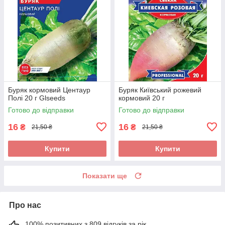
Буряк кормовий Центаур
Буряк Київський рожевий
Полі 20 г Glseeds
кормовий 20 г
Готово до відправки
Готово до відправки
16
16
₴
₴
21,50 ₴
21,50 ₴
Купити
Купити
Показати ще
Про нас
100% позитивних з 809 відгуків за рік