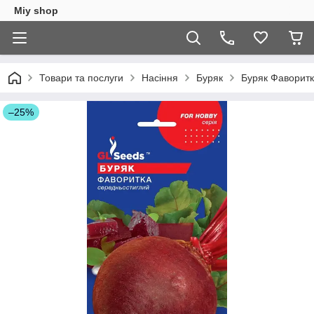
Miy shop
Товари та послуги
Насіння
Буряк
Буряк Фаворитк
–25%