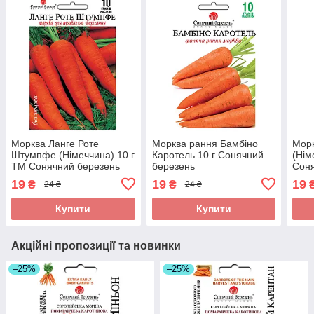
Морква Ланге Роте
Морква рання Бамбіно
Мор
Штумпфе (Німеччина) 10 г
Каротель 10 г Сонячний
(Нім
ТМ Сонячний березень
березень
Соня
19
19
19
₴
₴
24 ₴
24 ₴
Купити
Купити
Акційні пропозиції та новинки
–25%
–25%