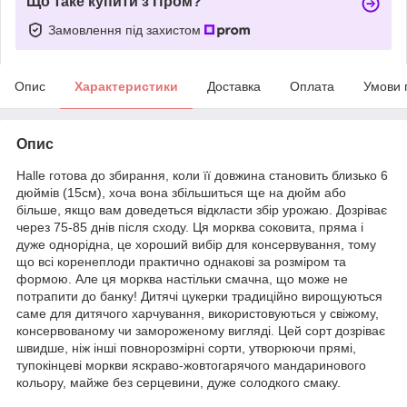
Що таке купити з Пром?
Замовлення під захистом
Опис
Характеристики
Доставка
Оплата
Умови 
Опис
Halle готова до збирання, коли її довжина становить близько 6
дюймів (15см), хоча вона збільшиться ще на дюйм або
більше, якщо вам доведеться відкласти збір урожаю. Дозріває
через 75-85 днів після сходу. Ця морква соковита, пряма і
дуже однорідна, це хороший вибір для консервування, тому
що всі коренеплоди практично однакові за розміром та
формою. Але ця морква настільки смачна, що може не
потрапити до банку! Дитячі цукерки традиційно вирощуються
саме для дитячого харчування, використовуються у свіжому,
консервованому чи замороженому вигляді. Цей сорт дозріває
швидше, ніж інші повнорозмірні сорти, утворюючи прямі,
тупокінцеві моркви яскраво-жовтогарячого мандаринового
кольору, майже без серцевини, дуже солодкого смаку.