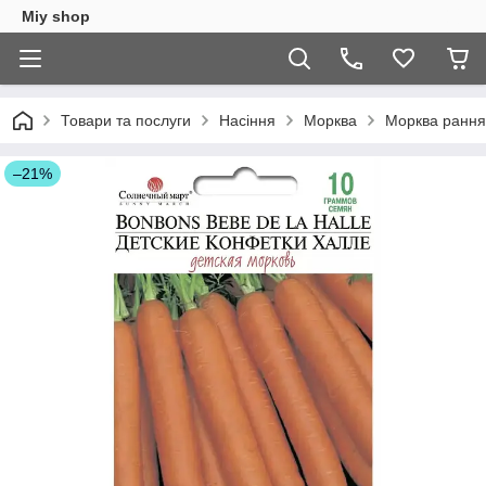
Miy shop
Товари та послуги
Насіння
Морква
Морква рання 
–21%