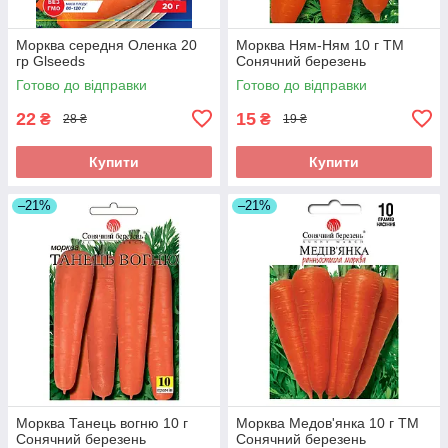
Морква середня Оленка 20
Морква Ням-Ням 10 г ТМ
гр Glseeds
Сонячний березень
Готово до відправки
Готово до відправки
22
15
₴
₴
28 ₴
19 ₴
Купити
Купити
–21%
–21%
Морква Танець вогню 10 г
Морква Медов'янка 10 г ТМ
Сонячний березень
Сонячний березень