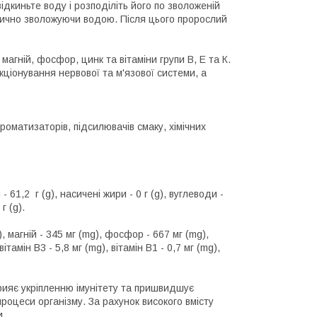
відкиньте воду і розподіліть його по зволоженій
одично зволожуючи водою. Після цього пророслий
магній, фосфор, цинк та вітаміни групи В, Е та К.
кціонування нервової та м'язової системи, а
роматизаторів, підсилювачів смаку, хімічних
- 61,2 г (g), насичені жири - 0 г (g), вуглеводи -
г (g).
), магній - 345 мг (mg), фосфор - 667 мг (mg),
ітамін B3 - 5,8 мг (mg), вітамін B1 - 0,7 мг (mg),
рияє укріпленню імунітету та пришвидшує
роцеси організму. За рахунок високого вмісту
и.