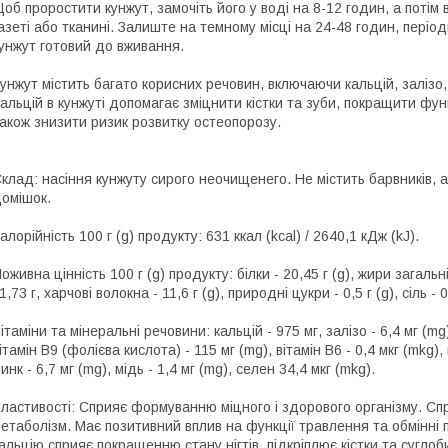
об проростити кунжут, замочіть його у воді на 8-12 годин, а потім 
азеті або тканині. Залиште на темному місці на 24-48 годин, пері
унжут готовий до вживання.
унжут містить багато корисних речовин, включаючи кальцій, залізо, 
альцій в кунжуті допомагає зміцнити кістки та зуби, покращити фун
акож знизити ризик розвитку остеопорозу.
клад: насіння кунжуту сирого неочищенего. Не містить барвників, а
омішок.
алорійність 100 г (g) продукту: 631 ккал (kcal) / 2640,1 кДж (kJ).
оживна цінність 100 г (g) продукту: білки - 20,45 г (g), жири загальні 
1,73 г, харчові волокна - 11,6 г (g), природні цукри - 0,5 г (g), сіль - 0 
ітаміни та мінеральні речовини: кальцій - 975 мг, залізо - 6,4 мг (mg
ітамін B9 (фолієва кислота) - 115 мг (mg), вітамін B6 - 0,4 мкг (mkg), в
инк - 6,7 мг (mg), мідь - 1,4 мг (mg), селен 34,4 мкг (mkg).
ластивості: Сприяє формуванню міцного і здорового організму. Сп
етаболізм. Має позитивний вплив на функції травлення та обмінні п
альцію сприяє покращенню стану нігтів, підкріплює кістки та суглоб