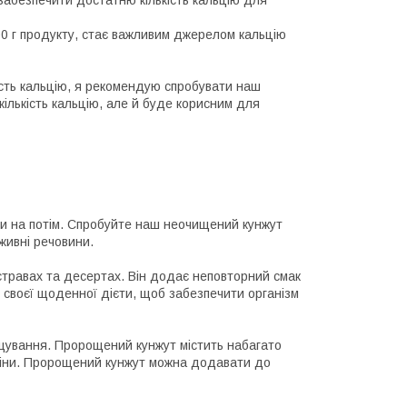
00 г продукту, стає важливим джерелом кальцію
ість кальцію, я рекомендую спробувати наш
ількість кальцію, але й буде корисним для
и на потім. Спробуйте наш неочищений кунжут
живні речовини.
стравах та десертах. Він додає неповторний смак
о своєї щоденної дієти, щоб забезпечити організм
ощування. Пророщений кунжут містить набагато
аміни. Пророщений кунжут можна додавати до