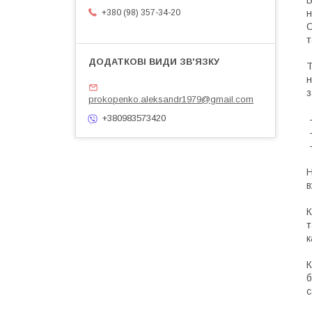
н
+380 (98) 357-34-20
С
т
Т
н
з
prokopenko.aleksandr1979@gmail.com
+380983573420
-
-
-
Н
в
К
т
к
К
б
с