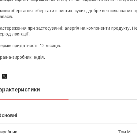
мови зберігання: зберігати в чистих, сухих, добре вентильованих 
апасів.
астереження при застосуванні: алергія на компоненти продукту. Не 
еріод лактації.
ермін придатності: 12 місяців.
раїна-виробник: Індія.
арактеристики
Основні
иробник
Том.М