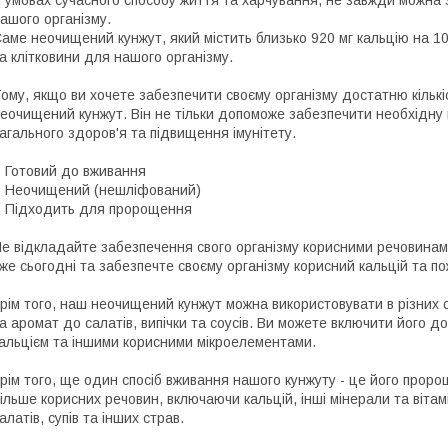
ашого організму.
аме неочищений кунжут, який містить близько 920 мг кальцію на 1
а клітковини для нашого організму.
ому, якщо ви хочете забезпечити своєму організму достатню кільк
еочищений кунжут. Він не тільки допоможе забезпечити необхідну к
агального здоров'я та підвищення імунітету.
 Готовий до вживання
 Неочищений (нешліфований)
 Підходить для пророщення
е відкладайте забезпечення свого організму корисними речовинам
же сьогодні та забезпечте своєму організму корисний кальцій та по
рім того, наш неочищений кунжут можна використовувати в різних 
а аромат до салатів, випічки та соусів. Ви можете включити його д
альцієм та іншими корисними мікроелементами.
рім того, ще один спосіб вживання нашого кунжуту - це його прор
ільше корисних речовин, включаючи кальцій, інші мінерали та віт
алатів, супів та інших страв.