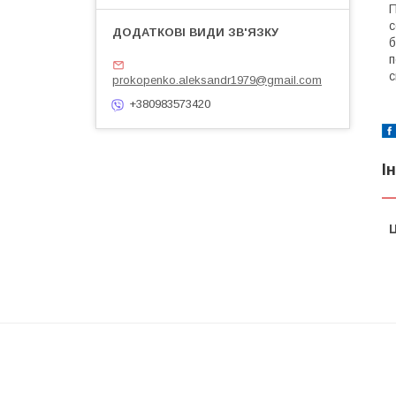
П
с
б
п
с
prokopenko.aleksandr1979@gmail.com
+380983573420
І
Ц