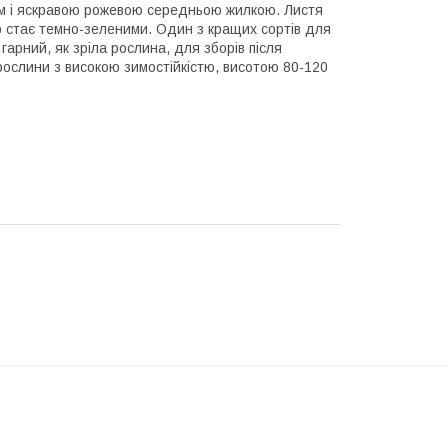
м і яскравою рожевою середньою жилкою. Листя
но стає темно-зеленими. Один з кращих сортів для
гарний, як зріла рослина, для зборів після
 рослини з високою зимостійкістю, висотою 80-120