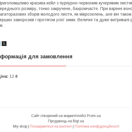
риголомшливо красива кейл з пурпурно-червоним кучерявим листя
ереднього розміру, тонко закручене, бахромчасте. При варінні во
агаторазових зборів молодого листя, як мікрозелень, але він також 
ерших заморозків і протягом усієї зими. Величні та дуже витривалі
м.
нформація для замовлення
іна:
12 ₴
Сайт створений на маркетплейсі
Prom.ua
Продавець на Bigl.ua
Miy shop |
Поскаржитися на контент
|
Політика конфіденційності