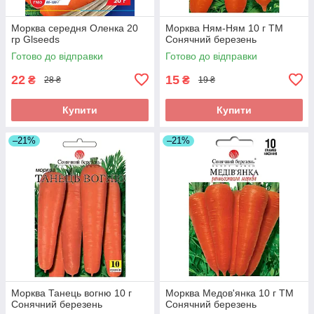
Морква середня Оленка 20
Морква Ням-Ням 10 г ТМ
гр Glseeds
Сонячний березень
Готово до відправки
Готово до відправки
22
15
₴
₴
28 ₴
19 ₴
Купити
Купити
–21%
–21%
Морква Танець вогню 10 г
Морква Медов'янка 10 г ТМ
Сонячний березень
Сонячний березень