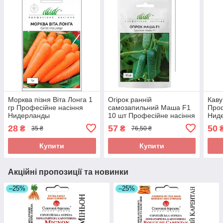
Морква пізня Віта Лонга 1
Огірок ранній
Каву
гр Професійне насіння
самозапильний Маша F1
Проф
Нидерланды
10 шт Професійне насіння
Нид
Нидерланды
28
57
50
₴
₴
35 ₴
76,50 ₴
Купити
Купити
Акційні пропозиції та новинки
–25%
–25%