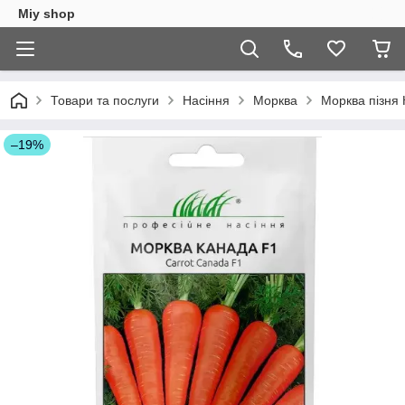
Miy shop
Товари та послуги
Насіння
Морква
Морква пізня
–19%