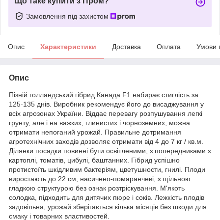
Що таке купити з Пром?
Замовлення під захистом
Опис
Характеристики
Доставка
Оплата
Умови 
Опис
Пізній голландський гібрид Канада F1 набирає стиглість за
125-135 днів. Виробник рекомендує його до висаджування у
всіх агрозонах України. Віддає перевагу розпушування легкі
грунту, але і на важких, глинистих і чорноземних, можна
отримати непоганий урожай. Правильне дотримання
агротехнічних заходів дозволяє отримати від 4 до 7 кг / кв.м.
Ділянки посадки повинні бути освітленими, з попередниками з
картоплі, томатів, цибулі, баштанних. Гібрид успішно
протистоїть шкідливим бактеріям, цветушности, гнилі. Плоди
виростають до 22 см, насичено-помаранчеві, з щільною
гладкою структурою без ознак розтріскування. М'якоть
солодка, підходить для дитячих пюре і соків. Лежкість плодів
задовільна, урожай зберігається кілька місяців без шкоди для
смаку і товарних властивостей.