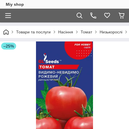
Miy shop
Товари та послуги
Насіння
Томат
Низькорослі
–25%