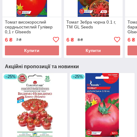
Томат високорослий
Томат Зебра чорна 0.1 г,
Тома
сердньостиглий Гулівер
TM GL Seeds
бара
0,1 г Glseeds
Glse
6
6
6
₴
₴
₴
7 ₴
8 ₴
Купити
Купити
Акційні пропозиції та новинки
–25%
–25%