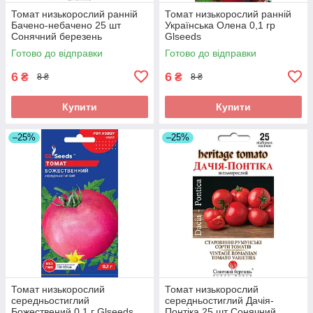
Томат низькорослий ранній
Томат низькорослий ранній
Бачено-небачено 25 шт
Українська Олена 0,1 гр
Сонячний березень
Glseeds
Готово до відправки
Готово до відправки
6
6
₴
₴
8 ₴
8 ₴
Купити
Купити
–25%
–25%
Томат низькорослий
Томат низькорослий
середньостиглий
середньостиглий Дачія-
Божествений 0,1 г Glseeds
Понтіка 25 шт Сонячний