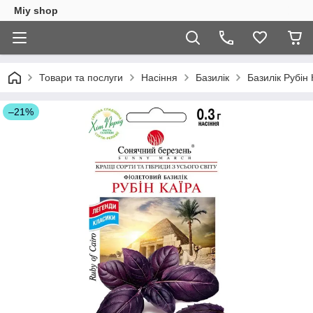
Miy shop
Товари та послуги
Насіння
Базилік
Базилік Рубін
–21%