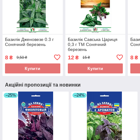
Базилік Дженовезе 0.3 г
Базилік Савська Цариця
Бази
Сонячний березень
0,3 г ТМ Сонячний
Соня
березень
8
12
8
₴
₴
₴
9,50 ₴
15 ₴
Купити
Купити
Акційні пропозиції та новинки
–25%
–24%