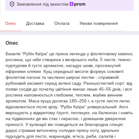
Замовлення під захистом
Опис
Доставка
Оплата
Умови повернення
Опис
Базилік “Рубін Каїра” це пряна легенда у фіолетовому камінні,
рослина, що ніби створена з вечірнього неба. Її листя, темно-
пурпурове й густо ароматне, нагадує шовк, просякнутий
ефірними оліями. Кущ середньої висоти формує соковиті
фіолетові пагони та численні широкі листки - справжній
рубіновий оксамит серед зелені саду. Ранньостиглий сорт: від
появи сходів до початку цвітіння минає лише 45–55 днів, і вся
рослина наповнюється глибоким, теплим, майже винним
ароматом. Маса куща досягає 180–250 г, а густе листя легко
відновлюється після зрізу. “Рубін Каїра” універсальний: його
вирощують у відкритому ґрунті, теплицях, на балконах і навіть
на підвіконнях де він стає і окрасою, і домашнім джерелом
пряності. У кулінарії він поводиться як благородна спеція:
дарує стравам витончену солодко-пряну ноту, ідеально
підходить для песто, маринадів, м’яса, риби, салатів і