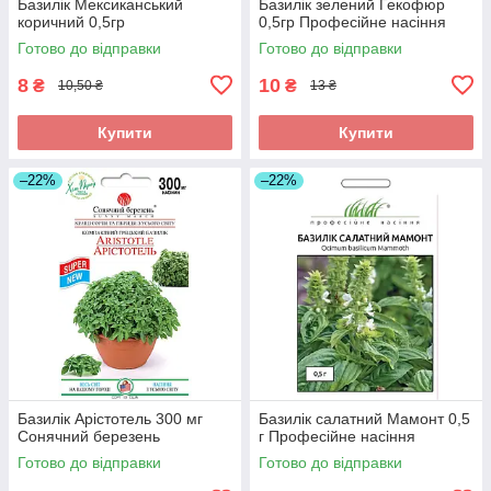
Базилік Мексиканський
Базилік зелений Гекофюр
коричний 0,5гр
0,5гр Професійне насіння
Готово до відправки
Готово до відправки
8
10
₴
₴
10,50 ₴
13 ₴
Купити
Купити
–22%
–22%
Базилік Арістотель 300 мг
Базилік салатний Мамонт 0,5
Сонячний березень
г Професійне насіння
Готово до відправки
Готово до відправки