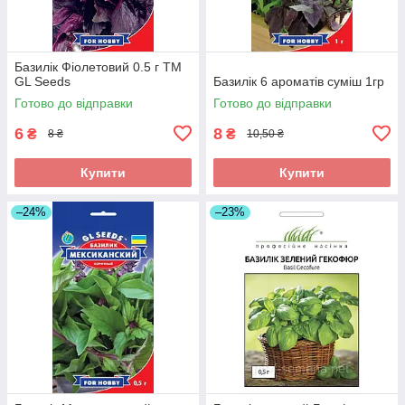
Базилік Фіолетовий 0.5 г TM
GL Seeds
Базилік 6 ароматів суміш 1гр
Готово до відправки
Готово до відправки
6
8
₴
₴
8 ₴
10,50 ₴
Купити
Купити
–24%
–23%