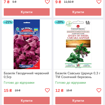
7
9
₴
₴
9 ₴
11,50 ₴
Купити
Купити
–21%
–20%
Базилік Гвоздичний червоний
Базилік Савська Цариця 0,3 г
0,5гр
ТМ Сонячний березень
Готово до відправки
Готово до відправки
15
12
₴
₴
19 ₴
15 ₴
Купити
Купити