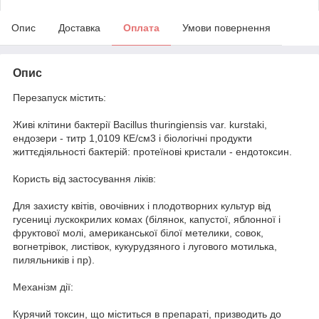
Опис
Доставка
Оплата
Умови повернення
Опис
Перезапуск містить:
Живі клітини бактерії Bacillus thuringiensis var. kurstaki,
ендозери - титр 1,0109 КЕ/см3 і біологічні продукти
життєдіяльності бактерій: протеїнові кристали - ендотоксин.
Користь від застосування ліків:
Для захисту квітів, овочівних і плодотворних культур від
гусениці лускокрилих комах (білянок, капустої, яблонної і
фруктової молі, американської білої метелики, совок,
вогнетрівок, листівок, кукурудзяного і лугового мотилька,
пиляльників і пр).
Механізм дії:
Курячий токсин, що міститься в препараті, призводить до