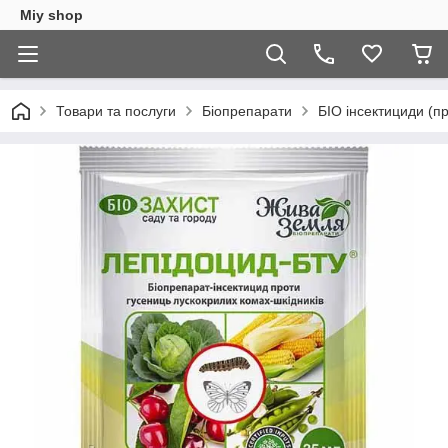
Miy shop
Товари та послуги
Біопрепарати
БІО інсектициди (пр