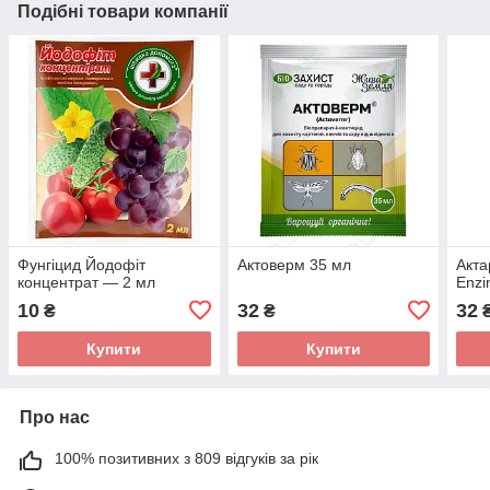
Подібні товари компанії
Фунгіцид Йодофіт
Актоверм 35 мл
Акта
концентрат — 2 мл
Enz
10
32
32
₴
₴
Купити
Купити
Про нас
100% позитивних з 809 відгуків за рік